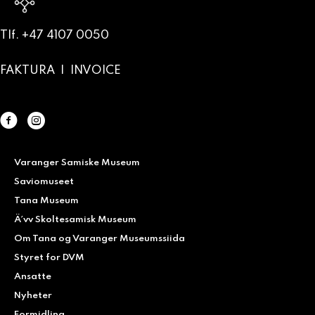
Tlf. +47 4107 0050
FAKTURA
|
INVOICE
facebook
Instagram
Varanger Samiske Museum
Saviomuseet
Tana Museum
Ä´vv Skoltesamisk Museum
Om Tana og Varanger Museumssiida
Styret for DVM
Ansatte
Nyheter
Formidling