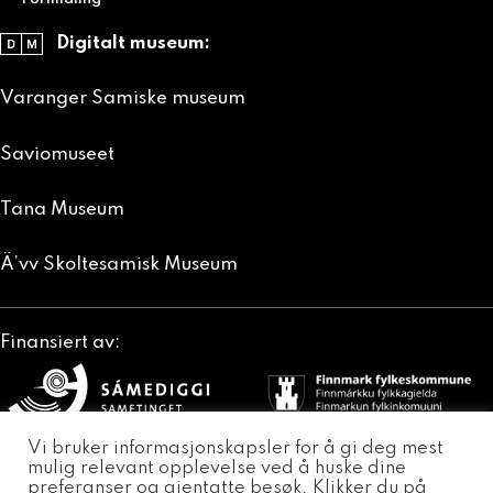
Digitalt museum:
Varanger Samiske museum
Saviomuseet
Tana Museum
Ä’vv Skoltesamisk Museum
Finansiert av:
Vi bruker informasjonskapsler for å gi deg mest
mulig relevant opplevelse ved å huske dine
Tana
Sør-Varanger
Nesseby
preferanser og gjentatte besøk. Klikker du på