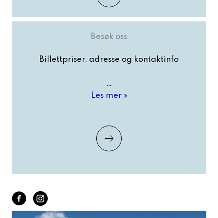
Besøk oss
Billettpriser, adresse og kontaktinfo
…
Besøk
Les mer »
oss
facebook
Instagram