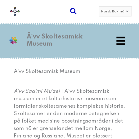
Hopp
Velg
rett
et
til
språk
innholdet
Ä´vv Skoltesamisk
Museum
Ä´vv Skoltesamisk Museum
Ä´vv Saa´mi Mu´zei
| Ä’vv Skoltesamisk
museum er et kulturhistorisk museum som
formidler skoltesamenes komplekse historie.
Skoltesamer er den moderne betegnelsen
på folket med sine bosetningsområder i det
som nå er grenselandet mellom Norge,
Finland og Russland. Museet er plassert