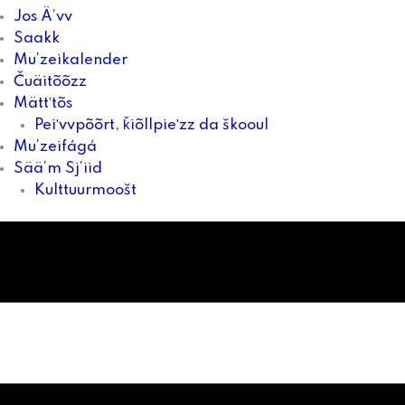
Jos Ä’vv
Saakk
Mu’zeikalender
Čuäitõõzz
Mättʼtõs
Peiʹvvpõõrt, ǩiõllpieʹzz da škooul
Mu’zeifágá
Sää’m Sj’iid
Kulttuurmoošt