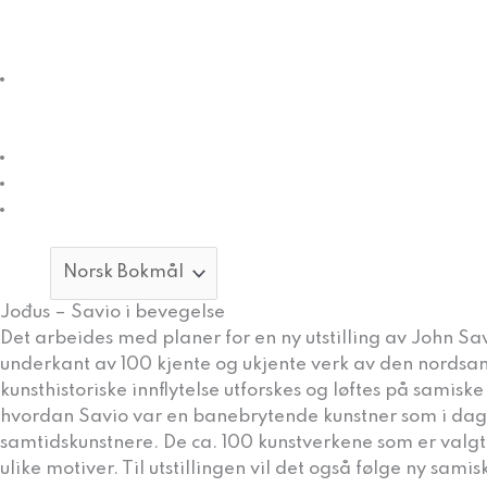
og
Varanger
Museumssiida
Styret
for
DVM
Ansatte
Nyheter
Formidling
Velg
et
språk
Jođus – Savio i bevegelse
Det arbeides med planer for en ny utstilling av John Savi
underkant av 100 kjente og ukjente verk av den nordsa
kunsthistoriske innflytelse utforskes og løftes på samis
hvordan Savio var en banebrytende kunstner som i dag
samtidskunstnere. De ca. 100 kunstverkene som er valgt u
ulike motiver. Til utstillingen vil det også følge ny sa