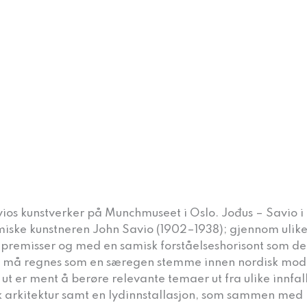
os kunstverker på Munchmuseet i Oslo. Jođus – Savio i bev
miske kunstneren John Savio (1902–1938); gjennom ulike
ke premisser og med en samisk forståelseshorisont som det
 må regnes som en særegen stemme innen nordisk moder
t er ment å berøre relevante temaer ut fra ulike innfalls
misk arkitektur samt en lydinnstallasjon, som sammen med 